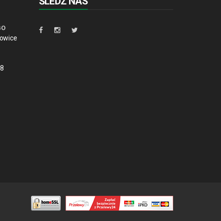
ŚLEDŹ NAS
GO
towice
88