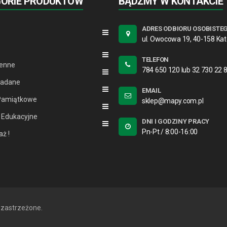
GORIE PRODUKTÓW
BĄDŹMY W KONTAKCIE
ADRES ODBIORU OSOBISTE
ul. Owocowa 19, 40-158 Ka
TELEFON
ienne
784 650 120 lub 32 730 22 
ładane
EMAIL
Pamiątkowe
sklep@mapy.com.pl
 Edukacyjne
DNI I GODZINY PRACY
Pn-Pt / 8:00-16:00
ż !
 zastrzeżone.