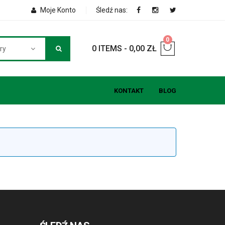
Moje Konto
Śledź nas:
0
0 ITEMS
-
0,00
ZŁ
ry
KONTAKT
BLOG