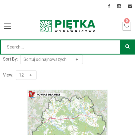
0
Sort By:
View: