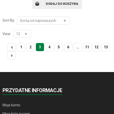
DODAJ DO KOSZYKA
Sort By:
View:
1
2
3
4
5
6
…
11
12
13
PRZYDATNE INFORMACJE
Moje konto
Moja lista życzeń