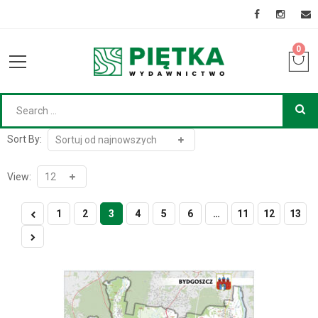
0
Sort By:
View:
1
2
3
4
5
6
…
11
12
13