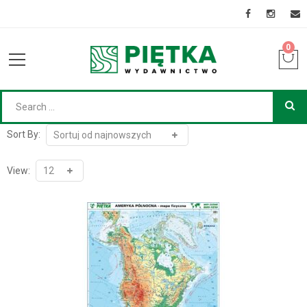
0
Sort By:
View: