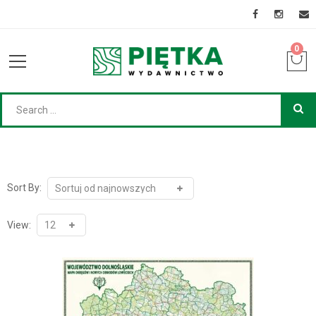
0
Sort By:
View: