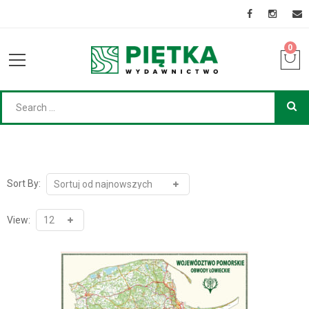
0
Sort By:
View: