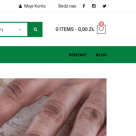
Moje Konto
Śledź nas:
0
0 ITEMS
-
0,00
ZŁ
ry
KONTAKT
BLOG