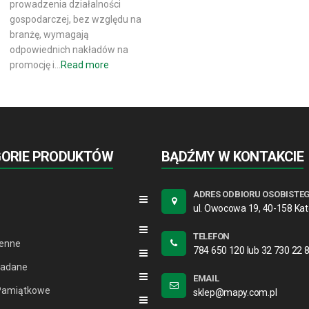
prowadzenia działalności
gospodarczej, bez względu na
branżę, wymagają
odpowiednich nakładów na
promocję i…
Read more
GORIE PRODUKTÓW
BĄDŹMY W KONTAKCIE
ADRES ODBIORU OSOBISTE
ul. Owocowa 19, 40-158 Ka
TELEFON
ienne
784 650 120 lub 32 730 22 
ładane
EMAIL
Pamiątkowe
sklep@mapy.com.pl