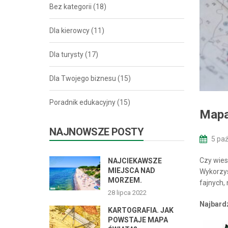
Bez kategorii
(18)
Dla kierowcy
(11)
Dla turysty
(17)
Dla Twojego biznesu
(15)
Poradnik edukacyjny
(15)
Mapa
NAJNOWSZE POSTY
5 paź
Czy wies
NAJCIEKAWSZE
MIEJSCA NAD
Wykorzys
MORZEM.
fajnych,
28 lipca 2022
Najbard
KARTOGRAFIA. JAK
POWSTAJE MAPA