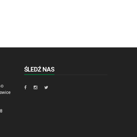
ŚLEDŹ NAS
GO
towice
88