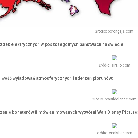
źródło: borongaja.com
azdek elektrycznych w poszczególnych państwach na świecie:
źródło: siralio.com
liwość wyładowań atmosferycznych i uderzeń piorunów:
źródło: brasildelonge.com
enie bohaterów filmów animowanych wytwórni Walt Disney Picture
źródło: viralshar.com