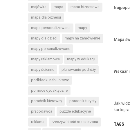
majówka
mapa
mapa biznesowa
Najpopul
mapa dla biznesu
mapa personalizowana
mapy
mapy dla dzieci
mapy na zamówienie
Mapa św
mapy personalizowane
mapy reklamowe
mapy w edukacji
mapy ścienne
planowanie podróży
Wskaźni
podkładki nabiurkowe
pomoce dydaktyczne
poradnik kierowcy
poradnik turysty
Jak widz
kartogra
pracodawca
puzzle edukacyjne
reklama
rzeczywistość rozszerzona
TAGS