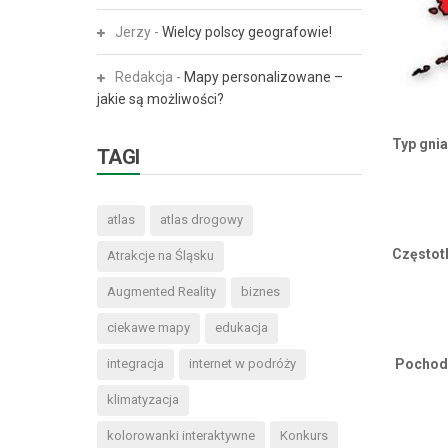
Jerzy
-
Wielcy polscy geografowie!
Redakcja
-
Mapy personalizowane –
jakie są możliwości?
Typ gni
TAGI
atlas
atlas drogowy
Częstot
Atrakcje na Śląsku
Augmented Reality
biznes
ciekawe mapy
edukacja
Pochodz
integracja
internet w podróży
klimatyzacja
kolorowanki interaktywne
Konkurs